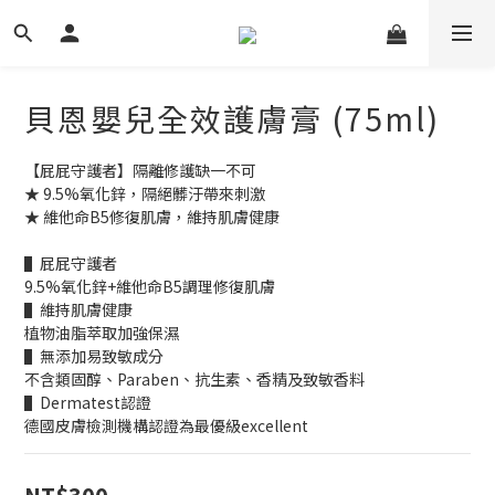
貝恩嬰兒全效護膚膏 (75ml)
【屁屁守護者】隔離修護缺一不可
★ 9.5%氧化鋅，隔絕髒汙帶來刺激
★ 維他命B5修復肌膚，維持肌膚健康
▌屁屁守護者
9.5%氧化鋅+維他命B5調理修復肌膚
▌維持肌膚健康
植物油脂萃取加強保濕
▌無添加易致敏成分
不含類固醇、Paraben、抗生素、香精及致敏香料
▌Dermatest認證
德國皮膚檢測機構認證為最優級excellent