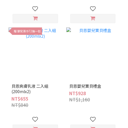
贈 嬰兒濕巾72抽一包
貝恩爽膚乳液 二入組
貝恩嬰兒寶貝禮盒
(200mlx2)
NT$928
NT$655
NT$1,160
NT$840