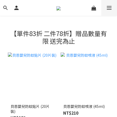
【單件83折 二件78折】贈品數量有
限 送完為止
貝恩嬰兒防蚊貼片 (20片
貝恩嬰兒防蚊噴液 (45ml)
裝)
NT$210