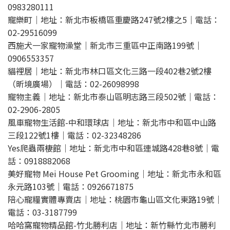
0983280111
寵樂町｜地址：新北市板橋區重慶路247號2樓之5｜電話：
02-29516099
西施犬一家寵物澡堂｜新北市三重區中正南路199號｜
0906553357
貓裡居｜地址：新北市林口區文化三路一段402巷2號2樓
（昕境廣場）｜電話：02-26098998
寵物主義｜地址：新北市泰山區明志路三段502號｜電話：
02-2906-2805
風車寵物生活館-中和環球店｜地址：新北市中和區中山路
三段122號1樓｜電話：02-32348286
Yes爬蟲兩棲館｜地址：新北市中和區連城路428巷8號｜電
話：0918882068
美好寵物 Mei House Pet Grooming｜地址：新北市永和區
永元路103號｜電話：0926671875
陪心寵糧實體專賣店｜地址：桃園市龜山區文化東路19號｜
電話：03-3187799
哈哈窩寵物精品館-竹北勝利店｜地址：新竹縣竹北市勝利