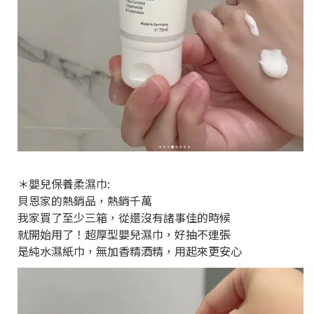
＊嬰兒保養柔濕巾:
貝恩家的熱銷品，熱銷千萬
我家買了至少三箱，從還沒有諸事佳的時候
就開始用了！超厚型嬰兒濕巾，好抽不連張
是純水濕紙巾，無加香精酒精，用起來更安心