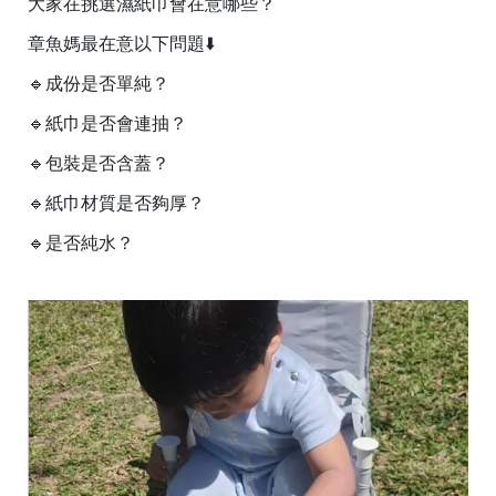
大家在挑選濕紙巾會在意哪些？
章魚媽最在意以下問題⬇️
🔹️成份是否單純？
🔹️紙巾是否會連抽？
🔹️包裝是否含蓋？
🔹️紙巾材質是否夠厚？
🔹️是否純水？