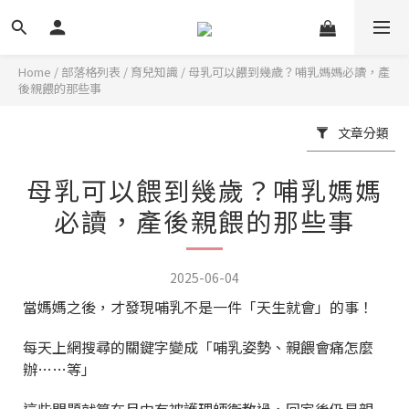
Home
/
部落格列表
/
育兒知識
/
母乳可以餵到幾歲？哺乳媽媽必讀，產
後親餵的那些事
文章分類
母乳可以餵到幾歲？哺乳媽媽
必讀，產後親餵的那些事
2025-06-04
當媽媽之後，才發現哺乳不是一件「天生就會」的事！
每天上網搜尋的關鍵字變成「哺乳姿勢、親餵會痛怎麼
辦……等」