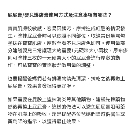
屁屁膏/嬰兒護膚膏使用方式及注意事項有哪些？
寶寶肌膚較敏感，容易因髒污、摩擦造成紅腫的情況發
生，塗抹屁屁膏時可以依照不同部位，取適當份量均勻
塗抹在寶寶肌膚，厚敷至看不見原膚色即可。使用量部
分建議嬰兒日常護理大約需要1元硬幣大小兩枚，尿布疹
則可塗抹三枚的一元硬幣大小的屁屁膏進行厚敷的動
作，可依寶寶的實際狀況做用量的調整。
也要提醒爸媽們若有排泄物請先清潔、擦乾之後再敷上
屁屁膏，效果會發揮得更好喔。
如果需要在屁股上塗抹消炎等其他藥物，建議先擦藥物
然後再擦上屁屁膏，這樣的做法可以避免屁屁膏阻礙藥
物在肌膚上的吸收，還是提醒各位爸媽們請遵循醫生或
藥劑師的指示，以獲得最佳效果。