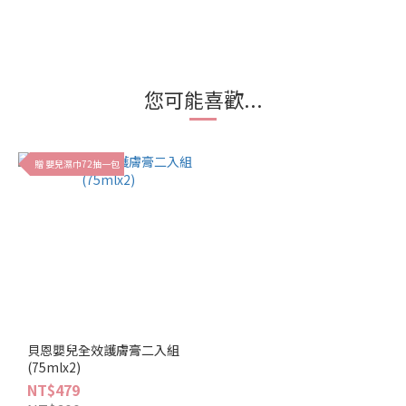
您可能喜歡...
贈 嬰兒濕巾72抽一包
貝恩嬰兒全效護膚膏二入組
(75mlx2)
NT$479