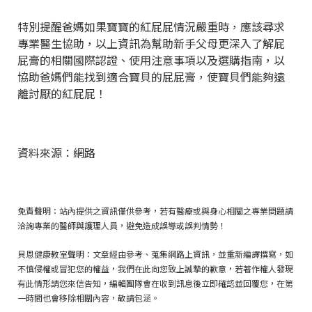
特別提醒爸媽如果寶寶的紅屁屁情況嚴重時，應該尋求
專業醫生協助，以上資訊為幫助新手父母更深入了解屁
屁膏的相關國際認證、使用注意事項以及選購指南，以
協助爸媽們能找到適合寶貝的屁屁膏，使寶貝們能夠遠
離討厭的紅屁屁！
資料來源：網路
免責聲明：站內提供之資訊僅供參考，若有醫療或與身心相關之專業問題請
洽詢專業的醫師與護理人員，避免造成誤導或誤判情勢！
貝恩健康教室聲明：文章經由參考、蒐集網路上資訊，並重新編譯撰寫，如
不慎侵權或冒犯您的權益，我們在此向您致上誠摯的歉意，若著作權人發現
有此情形請您來信告知，編輯團隊會在收到訊息後立即確認並回覆您，在第
一時間也會移除相關內容，敬請包涵。