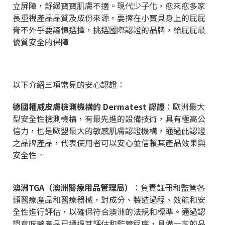
立屏障，舒緩寶寶肌膚不適。現代少子化，愈來愈多家
長重視產品品質及成份來源，要擦在小寶貝身上的屁屁
膏不外乎要謹慎選擇，挑選國際認證的品牌，給屁屁最
優質安全的保障
以下介紹三項常見的安心認證：
德國權威皮膚檢測機構的 Dermatest 認證
：歐洲最大
型安全性檢測機構，有最先進的設備技術，具有極高公
信力，也是歐盟最大的敏感肌膚認證機構，通過此認證
之品牌產品，代表使用者可以安心並信賴其產品效果與
安全性。
澳洲TGA（澳洲醫療用品管理局）
：負責註冊和監管各
類醫療產品和醫療器械，對成分、製造過程、效能和安
全性進行評估，以確保符合澳洲的法規和標準。通過認
證意味著產品已通過其評估和監管程序，具備一定的品