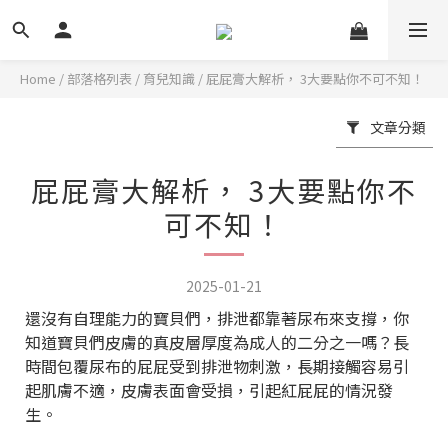
Home
/
部落格列表
/
育兒知識
/
屁屁膏大解析， 3大要點你不可不知！
文章分類
屁屁膏大解析， 3大要點你不
可不知！
2025-01-21
還沒有自理能力的寶貝們，排泄都靠著尿布來支撐，你
知道寶貝們皮膚的真皮層厚度為成人的二分之一嗎？長
時間包覆尿布的屁屁受到排泄物刺激，長期接觸容易引
起肌膚不適，皮膚表面會受損，引起紅屁屁的情況發
生。