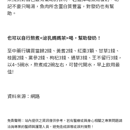
記不要只喝湯，魚肉所含蛋白質豐富，對發奶也有幫
助。
也可以自行熬煮<泌乳媽媽茶>喝，幫助發奶！
至中藥行購買當歸2錢、黃耆2錢、紅棗3顆、甘草1錢、
桂圓2錢、黨參2錢、枸杞3錢、通草3錢、王不留行3錢，
以4~5碗水，熬煮成2碗左右，可替代開水，早上飲用最
佳!
資料來源：網路
免責聲明：站內提供之資訊僅供參考，若有醫療或與身心相關之專業問題請
洽詢專業的醫師與護理人員，避免造成誤導或誤判情勢！