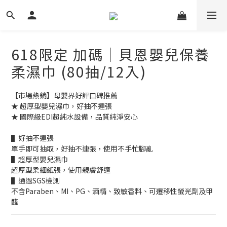
618限定 加碼｜貝恩嬰兒保養
柔濕巾 (80抽/12入)
【市場熱銷】母嬰界好評口碑推薦
★ 超厚型嬰兒濕巾，好抽不連張
★ 國際級EDI超純水設備，品質純淨安心
▌好抽不連張
單手即可抽取，好抽不連張，使用不手忙腳亂
▌超厚型嬰兒濕巾
超厚型柔細紙張，使用親膚舒適
▌通過SGS檢測
不含Paraben、MI、PG、酒精、致敏香料、可遷移性螢光劑及甲
醛