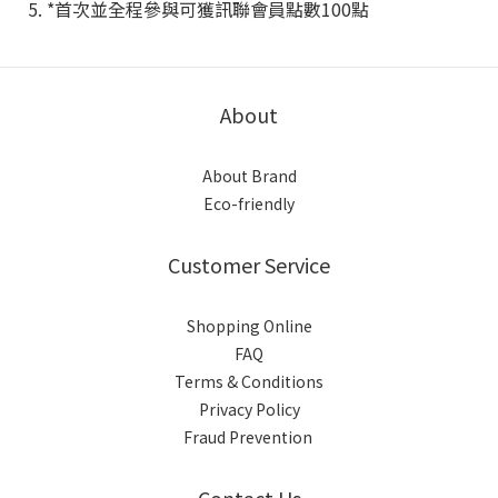
5. *首次並全程參與可獲訊聯會員點數100點
About
About Brand
Eco-friendly
Customer Service
Shopping Online
FAQ
Terms & Conditions
Privacy Policy
Fraud Prevention