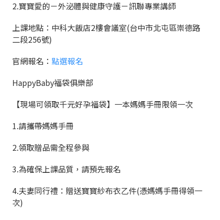
2.寶寶愛的－外泌體與健康守護－訊聯專業講師
上課地點：中科大飯店2樓會議室(台中市北屯區崇德路
二段256號)
官網報名：
點選報名
HappyBaby福袋俱樂部
【現場可領取千元好孕福袋】一本媽媽手冊限領一次
1.請攜帶媽媽手冊
2.領取贈品需全程參與
3.為確保上課品質，請預先報名
4.夫妻同行禮：贈送寶寶紗布衣乙件(憑媽媽手冊得領一
次)