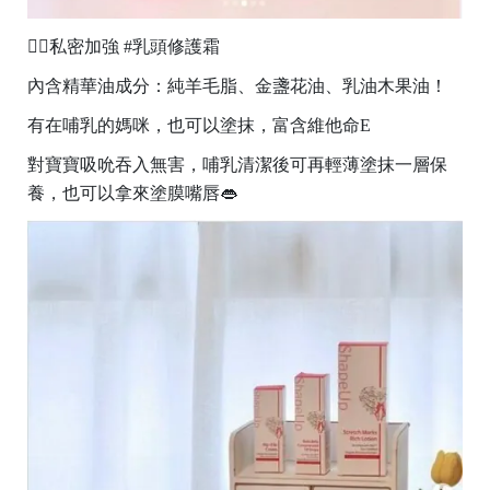
👉🏻私密加強 #乳頭修護霜
內含精華油成分：純羊毛脂、金盞花油、乳油木果油！
有在哺乳的媽咪，也可以塗抹，富含維他命E
對寶寶吸吮吞入無害，哺乳清潔後可再輕薄塗抹一層保
養，也可以拿來塗膜嘴唇👄