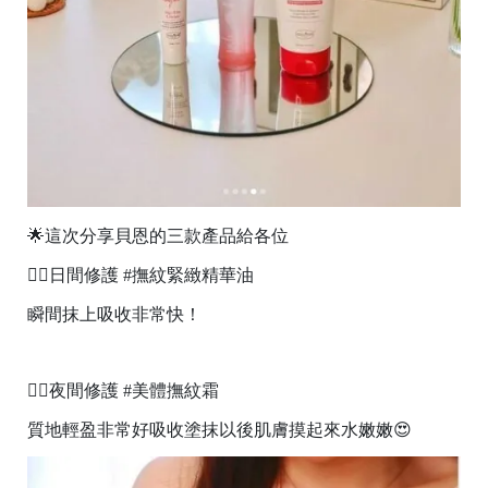
🌟這次分享貝恩的三款產品給各位
👉🏻日間修護 #撫紋緊緻精華油
瞬間抹上吸收非常快！
👉🏻夜間修護 #美體撫紋霜
質地輕盈非常好吸收塗抹以後肌膚摸起來水嫩嫩😍