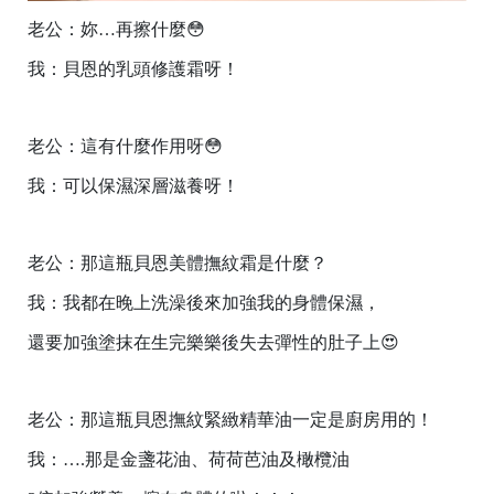
老公：妳…再擦什麼😳
我：貝恩的乳頭修護霜呀！
老公：這有什麼作用呀😳
我：可以保濕深層滋養呀！
老公：那這瓶貝恩美體撫紋霜是什麼？
我：我都在晚上洗澡後來加強我的身體保濕，
還要加強塗抹在生完樂樂後失去彈性的肚子上😍
老公：那這瓶貝恩撫紋緊緻精華油一定是廚房用的！
我：….那是金盞花油、荷荷芭油及橄欖油