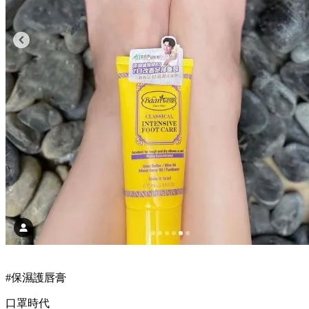
#保濕護唇膏
口罩時代