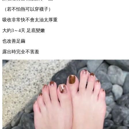
（若不怕熱可以穿襪子）
吸收非常快不會太油太厚重
大約3～4天 足底變嫩
也改善足繭
露出時完全不害羞