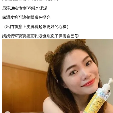
另添加維他命B5鎖水保濕
保濕度夠可讓整體膚色提亮
（出門前擦上皮膚看起來更好的心機）
媽媽們幫寶寶擦完乳液也別忘了保養自己🥰