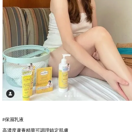
#保濕乳液
高濃度蘆薈精華可調理鎮定肌膚