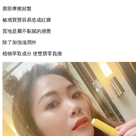
唇部摩擦頻繁
敏感寶寶容易造成紅腫
質地是屬不黏膩的感覺
除了加強滋潤外
植物萃取成分 使雙唇零負擔