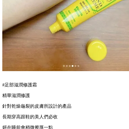
#足部滋潤修護霜
精華滋潤修護
針對乾燥龜裂的皮膚所設計的產品
長期穿高跟鞋的美人們必收
妍在睡前會稍微擦厚一點