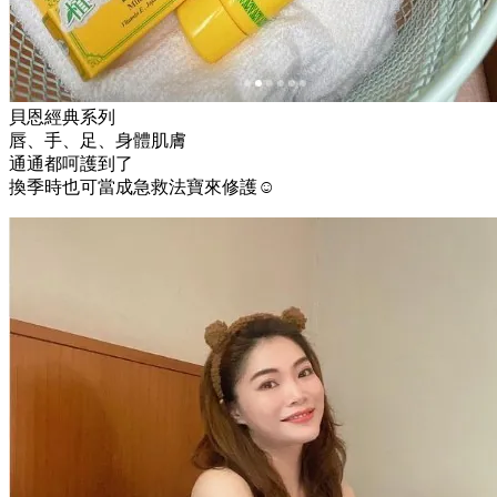
貝恩經典系列
唇、手、足、身體肌膚
通通都呵護到了
換季時也可當成急救法寶來修護☺️