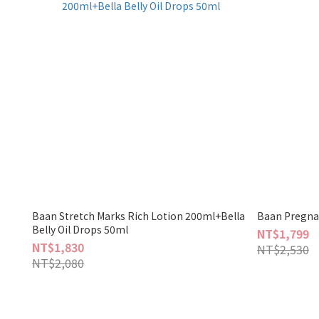
Baan Stretch Marks Rich Lotion 200ml+Bella
Baan Pregnan
Belly Oil Drops 50ml
NT$1,799
NT$1,830
NT$2,530
NT$2,080