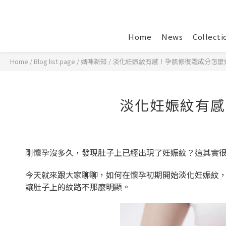
Home
News
Collecti
Home
/
Blog list page
/
媽咪新知
/
淡化妊娠紋有感！孕肌修復霜成分怎麼
淡化妊娠紋有感
剛懷孕沒多久，發現肚子上已經出現了妊娠紋？這其實
今天就來跟大家聊聊，如何在懷孕初期開始淡化妊娠紋
讓肚子上的紋路不那麼明顯。