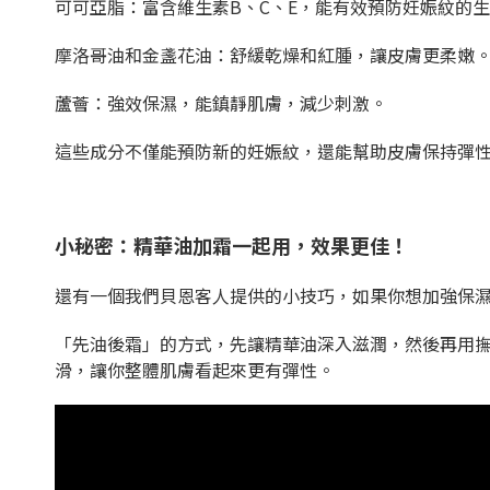
可可亞脂：富含維生素B、C、E，能有效預防妊娠紋的
摩洛哥油和金盞花油：舒緩乾燥和紅腫，讓皮膚更柔嫩
蘆薈：強效保濕，能鎮靜肌膚，減少刺激。
這些成分不僅能預防新的妊娠紋，還能幫助皮膚保持彈
小秘密：精華油加霜一起用，效果更佳！
還有一個我們貝恩客人提供的小技巧，如果你想加強保
「先油後霜」的方式，先讓精華油深入滋潤，然後再用
滑，讓你整體肌膚看起來更有彈性。