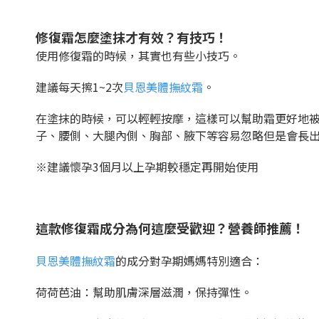
修復霜怎麼塗抹才有效？有技巧！
使用修復霜的時候，其實也有些小技巧。
建議每天擦1~2次
貝恩美體撫紋霜
。
在塗抹的時候，可以輕輕按摩，這樣可以幫助霜更好地
子、腰側、大腿內側、胸部、腋下等容易忽略但是會長
※建議懷孕3個月以上孕期較穩定再開始使用
這款修復霜成分為何這麼受歡迎？營養師推薦！
貝恩美體撫紋霜
的成分對孕期媽媽特別適合：
荷荷芭油：幫助肌膚深層滋潤，保持彈性。