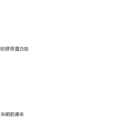
裡的膠原蛋白如
對孕期肌膚來