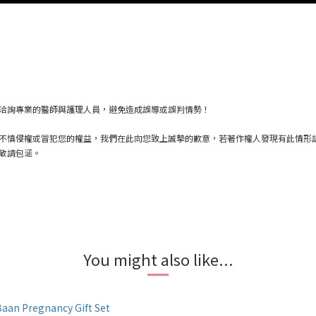
洽詢專業的醫師與護理人員，避免造成誤導或誤判情勢！
不慎侵權或冒犯您的權益，我們在此向您致上誠摯的歉意，若著作權人發現有此情形
敬請包涵。
You might also like...