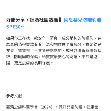
好康分享，媽媽社團熱推 ▍
貝恩嬰兒防曬乳液
SPF30
**
如果你正在找一款安全、清爽、成分單純的防曬乳，這
款真的值得嘗試看看，溫和物理性防曬成分，對嬰幼兒
友善，寶寶擦了不會覺得黏黏的，成分含蘆薈與綠茶萃
取，防曬同時保濕，給寶寶最安心的防護，不只是遮
陽，更是皮膚的長期守護。
參考文獻：
臺灣皮膚科醫學會（
2024
）。做好兒童防曬。健康世