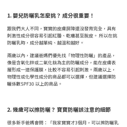
1.
嬰兒防曬乳怎麼挑？ 成分很重要！
跟我們大人不同，寶寶的皮膚屏障還沒發育完全，具有
刺激性成分很容易引起紅腫、乾癢甚至脫皮。 所以在挑
防曬乳時，成分越單純、越溫和越好。
兩歲以內，建議爸媽們優先找「物理性防曬」的產品，
像是含氧化鋅或二氧化鈦為主的防曬成分，能在皮膚表
層形成一道保護膜，比較不容易引起刺激。兩歲以上，
物理性或化學性成分的商品都可以選擇，但建議選擇防
曬係數
SPF30
以上的商品。
2.
幾歲可以擦防曬？ 寶寶防曬該注意的細節
很多新手爸媽會問：「我家寶寶才
3
個月，可以擦防曬乳