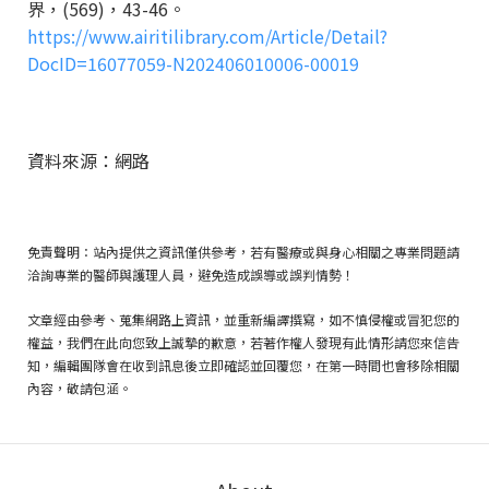
界，
(569)
，
43-46
。
https://www.airitilibrary.com/Article/Detail?
DocID=16077059-N202406010006-00019
資料來源：網路
免責聲明：站內提供之資訊僅供參考，若有醫療或與身心相關之專業問題請
洽詢專業的醫師與護理人員，避免造成誤導或誤判情勢！
文章經由參考、蒐集網路上資訊，並重新編譯撰寫，如不慎侵權或冒犯您的
權益，我們在此向您致上誠摯的歉意，若著作權人發現有此情形請您來信告
知，編輯團隊會在收到訊息後立即確認並回覆您，在第一時間也會移除相關
內容，敬請包涵。