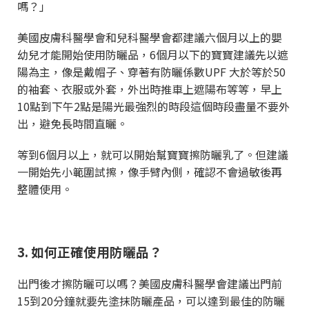
嗎？」
美國皮膚科醫學會和兒科醫學會都建議六個月以上的嬰
幼兒才能開始使用防曬品，
6
個月以下的寶寶建議先以遮
陽為主，像是戴帽子、穿著有防曬係數
UPF
大於等於
50
的袖套、衣服或外套，外出時推車上遮陽布等等，早上
10
點到下午
2
點是陽光最強烈的時段這個時段盡量不要外
出，避免長時間直曬。
等到
6
個月以上，就可以開始幫寶寶擦防曬乳了。但建議
一開始先小範圍試擦，像手臂內側，確認不會過敏後再
整體使用。
3.
如何正確使用防曬品？
出門後才擦防曬可以嗎？美國皮膚科醫學會建議出門前
15
到
20
分鐘就要先塗抹防曬產品，可以達到最佳的防曬