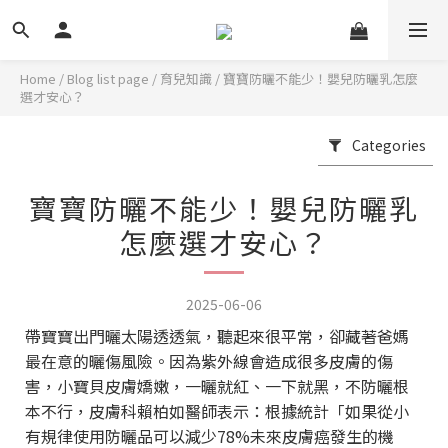
Home
/
Blog list page
/
育兒知識
/
寶寶防曬不能少！嬰兒防曬乳怎麼
選才安心？
Categories
寶寶防曬不能少！嬰兒防曬乳
怎麼選才安心？
2025-06-06
帶寶寶出門曬太陽透透氣，聽起來很平常，卻藏著爸媽
最在意的曬傷風險。因為紫外線會造成很多皮膚的傷
害，小寶貝皮膚嬌嫩，一曬就紅、一下就黑，不防曬根
本不行，皮膚科賴柏如醫師表示：根據統計「如果從小
有規律使用防曬品可以減少
78%
未來皮膚癌發生的機