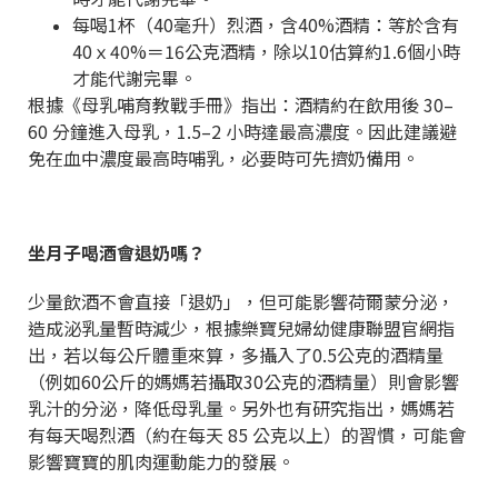
每喝1杯（40毫升）烈酒，含40%酒精：等於含有
40ｘ40%＝16公克酒精，除以10估算約1.6個小時
才能代謝完畢。
根據《母乳哺育教戰手冊》指出：酒精約在飲用後 30–
60 分鐘進入母乳，1.5–2 小時達最高濃度。因此建議避
免在血中濃度最高時哺乳，必要時可先擠奶備用。
坐月子喝酒會退奶嗎？
少量飲酒不會直接「退奶」，但可能影響荷爾蒙分泌，
造成泌乳量暫時減少，根據樂寶兒婦幼健康聯盟官網指
出，若以每公斤體重來算，多攝入了0.5公克的酒精量
（例如60公斤的媽媽若攝取30公克的酒精量）則會影響
乳汁的分泌，降低母乳量。另外也有研究指出，媽媽若
有每天喝烈酒（約在每天 85 公克以上）的習慣，可能會
影響寶寶的肌肉運動能力的發展。