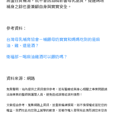
高蛋白質補湯，就不會因酒精影響母乳品質，提醒媽咪
補身之餘也要兼顧自身與寶寶安全。
參考資料：
台灣母乳哺育協會－哺餵母奶寶寶和媽媽吃到的是麻
油、雞、還是酒？
衛福部－喝麻油雞酒可以餵奶嗎？
資料來源：網路
免責聲明：站內提供之資訊僅供參考，若有醫療或與身心相關之專業問題請
洽詢專業的醫師與護理人員，避免造成誤導或誤判情勢！
文章經由參考、蒐集網路上資訊，並重新編譯撰寫，如不慎侵權或冒犯您的
權益，我們在此向您致上誠摯的歉意，若著作權人發現有此情形請您來信告