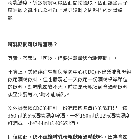
母乳濃度，導致寶寶可能因此間接攝取，因此讓坐月子
麻油雞之亂也成為社群上常見媽咪之間熱門的討論議
題。
哺乳期間可以喝酒嗎？
其實，答案是「可以，
但要注意量與代謝時間
」。
事實上，美國疾病管制與預防中心(CDC)不建議哺乳母親
飲用酒精飲料，但也發現若一天飲用一份酒精標準單位
的飲料，對哺乳影響不大，前提是母親喝到含酒精飲料
後至少要等2小時才能哺乳。
※依據美國CDC的指引一份酒精標準單位的飲料是一罐
350ml的5%酒精濃度啤酒、一杯150ml的12%酒精濃度
紅酒或一小杯44ml的40%烈酒。
即便如此，
仍不建議哺乳母親飲用酒精飲料
，因為會影