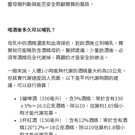
響母親判斷與能否安全照顧寶寶的風險。
喝酒後多久可以哺乳？
母乳中的酒精濃度和血液接近，若飲酒後立刻哺乳，寶
寶就可能喝到含酒精母奶。醫師建議：少量飲酒後，必
須等酒精完全代謝掉，再餵奶才是安全的做法。
一般來說，人體1小時能夠代謝的酒精量大約為10公克。
但其實代謝速度因人而異，以下是平均代謝時間的建
議，可以自行換算：
1罐啤酒（330毫升），含5%酒精：等於含有330
ｘ5%＝16.5公克酒精，除以10，估算約1.65個小
時才能代謝完畢。
1杯紅酒（150毫升）：含有12%酒精：等於含有酒
精120*12%＝18公克酒精，除以10估算約1.8個小
時才能代謝完畢。