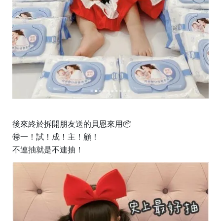
後來終於拆開朋友送的貝恩來用📦
🉐️一！試！成！主！顧！
不連抽就是不連抽！