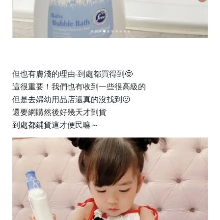
但也有膚淺的理由-到處都買得到🤩
這很重要！我們也有收到一些很高級的
但是去婦幼用品店還真的沒找到😕
還要網購然後好幾天才到貨
到處都鋪貨這才便民嘛～