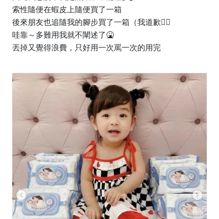
索性隨便在蝦皮上隨便買了一箱
後來朋友也追隨我的腳步買了一箱（我道歉🧎‍♀️
哇靠～多難用我就不闡述了🤮
丟掉又覺得浪費，只好用一次罵一次的用完