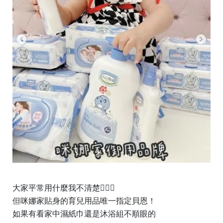
大家平常用什麼我不清楚🤷🏻‍♀️
但咪娜家貼身的育兒用品唯一指定貝恩！
如果有看家中濕紙巾還是沐浴組不順眼的