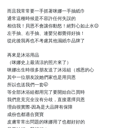
而且我常常要一手抓著咪娜一手抽紙巾
通常這種時候是不容許任何失誤的
相信我！貝恩不會讓你動怒！絕對心如止水😌
左手抽、右手抽、連嬰兒都覺得好抽！
從此後我再也不考慮其他濕紙巾品牌了
再來是沐浴用品
（咪娜史上最清涼的照片來了）
咪娜出生時很多朋友送了沐浴組（感恩的心
其中一位朋友說她們家也是用貝恩
所以也送我們一套🤭
等全部沐浴組都用完了要開始自己買時
我們意見完全沒有分歧，直接選擇貝恩
理由很實際-因為是大品牌有保障
成份也都適合寶寶
皮膚常常出問題的咪娜用了也都好好的