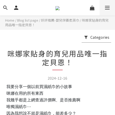
Home
/
Blog list page
/
好評推薦-嬰兒保養柔濕巾
/
咪娜家貼身的育兒
用品唯一指定貝恩！
Categories
咪娜家貼身的育兒用品唯一指
定貝恩！
2024-12-16
我要分享一個以前買濕紙巾的小故事
咪娜在用的所有東西
我幾乎都是上網查過評價啊、是否推薦啊
唯獨濕紙巾⋯
因為我想說不就是濕紙巾，能差多少？