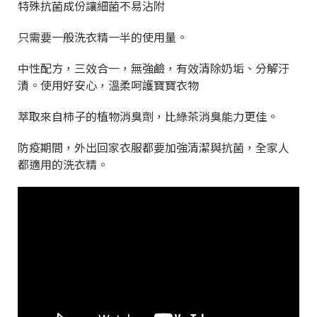
特殊抗菌成份讓細菌不易沾附
只需要一般洗衣精一半的使用量。
中性配方，三效合一，無強鹼，有效清除奶垢、分解汙
漬。使用好安心，溫柔呵護寶寶衣物
萃取來自柿子的植物消臭劑，比綠茶消臭能力更佳。
防疫期間，外出回家衣服都要加強清潔與抗菌，全家人
都適用的洗衣精。