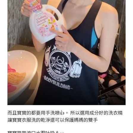
而且寶寶的都要用手洗噢👍。 所以選用成分好的洗衣精
讓寶寶衣服洗的乾淨還可以保護媽媽的雙手
寶寶常常流口水跟吐奶🍼⋯