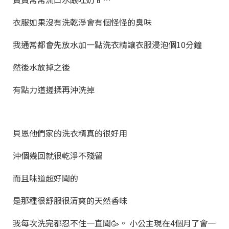
衣服如果沒有洗乾淨會有個怪怪的臭味
我通常都會先放水加一點洗衣精讓衣服浸泡個10分鐘
然後水放掉之後
有點力道搓揉再沖洗掉
貝恩他們家的洗衣精真的很好用
沖個幾回就很乾淨不殘留
而且味道超好聞的
是那種很舒服很清爽的天然香味
我每次洗完都忍不住一直聞🥳。 小公主現在4個月了會一