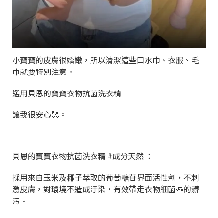
小寶寶的皮膚很嬌嫩，所以清潔這些口水巾、衣服、毛
巾就要特別注意。
選用貝恩的寶寶衣物抗菌洗衣精
讓我很安心🥰。
貝恩的寶寶衣物抗菌洗衣精 #成分天然 ：
採用來自玉米及椰子萃取的葡萄糖苷界面活性劑，不刺
激皮膚，對環境不造成汙染，有效帶走衣物細菌🦠的髒
污。