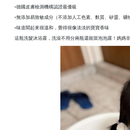
▫️德國皮膚檢測機構認證最優級
▫️無添加易致敏成分（不添加人工色素、麩質、矽靈、礦
▫️味道聞起來很溫和，覺得很像淡淡的寶寶香味
這瓶洗髮沐浴露，洗澡不用分兩瓶還能當泡泡露！媽媽非