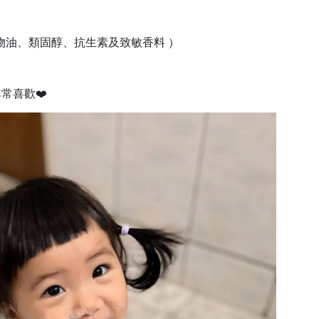
物油、類固醇、抗生素及致敏香料 ）
常喜歡❤️