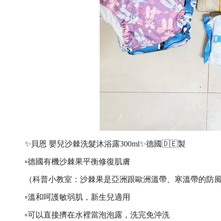
✨貝恩 嬰兒沙棘洗髮沐浴露300ml✨德國🇩🇪製
▫️德國有機沙棘果平衡修復肌膚
（科普小教室：沙棘果是亞洲跟歐洲溫帶、寒溫帶的防風
▫️溫和呵護敏弱肌，新生兒適用
▫️可以直接擠在水裡當泡泡露，洗完免沖洗