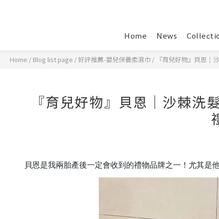
Home
News
Collecti
Home
/
Blog list page
/
好評推薦-嬰兒保養柔濕巾
/
『育兒好物』貝恩｜沙
『育兒好物』貝恩｜沙棘洗髮
貝恩是我兩胎產後一定會收到的禮物品牌之一！尤其是