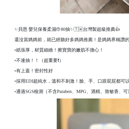
✨貝恩 嬰兒保養柔濕巾80抽✨🇹🇼台灣製超級推薦👍
還沒當媽媽前，就已經聽好多媽媽推薦！是媽媽界稱讚
▫️紙張厚，材質細緻！擦寶寶的嫩肌不擔心！
▫️不連抽！！（超重要❗️）
▫️有上蓋！密封性好
▫️採用EDI超純水，溫和不刺激！臉、手、口跟屁屁都可
▫️通過SGS檢測（不含Paraben、MPG、酒精、致敏香