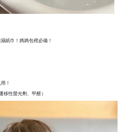
的濕紙巾！媽媽包裡必備！
以用！
、可遷移性螢光劑、甲醛）