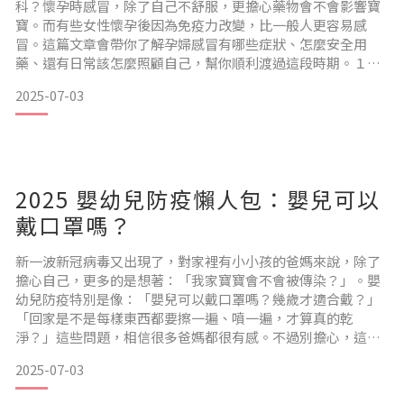
科？懷孕時感冒，除了自己不舒服，更擔心藥物會不會影響寶
寶。而有些女性懷孕後因為免疫力改變，比一般人更容易感
冒。這篇文章會帶你了解孕婦感冒有哪些症狀、怎麼安全用
藥、還有日常該怎麼照顧自己，幫你順利渡過這段時期。１．
孕婦感冒能吃藥嗎？三大用藥原則一定要知道孕婦感冒時想吃
2025-07-03
藥，千萬要小心，尤其孕婦在懷孕初期（懷孕前3個月）時，對
藥物的服用務必要非常小心，因為這時候正是胚胎形成的關鍵
時期。因此若未經醫師許可任意吃成藥，可能導致的風險極
大。優先看婦產科醫師
2025 嬰幼兒防疫懶人包：嬰兒可以
戴口罩嗎？
新一波新冠病毒又出現了，對家裡有小小孩的爸媽來說，除了
擔心自己，更多的是想著：「我家寶寶會不會被傳染？」。嬰
幼兒防疫特別是像：「嬰兒可以戴口罩嗎？幾歲才適合戴？」
「回家是不是每樣東西都要擦一遍、噴一遍，才算真的乾
淨？」這些問題，相信很多爸媽都很有感。不過別擔心，這篇
文章幫你整理好 2025 年的嬰幼兒防疫懶人包，從生活衛教觀念
2025-07-03
到居家防疫細節一次搞懂！ １．嬰兒可以戴口罩嗎？這個年齡
反而危險！⚠️我們都知道戴口罩是防疫的基本，但小兒科醫師