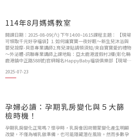
會提供的品項內容，核對待產包準備清單，將重複的項目
114年8月媽媽教室
開課日期：2025-08-09(六) 下午14:00~16:15課程主題： 【現場
可領取千元好孕福袋】1. 如何讓寶寶一夜好眠〜新生兒沐浴與
嬰兒按摩-貝恩專業講師2.育兒津貼請領須知/來自寶寶愛的禮物
〜外泌體-訊聯專業講師上課地點：亞太鹿港渡假村2樓(彰化縣
鹿港鎮中正路588號)官網報名HappyBaby福袋俱樂部【現場可
領取千元好孕福袋】一本媽媽手冊限領一次 1.請攜帶媽媽手冊
2025-07-23
2.領取贈品需全程參與3.為確保上課品質，請預先報名4.夫妻同
行禮：贈送寶寶紗布衣乙件(憑媽媽手冊得領一次)5.可免費
孕婦必讀：孕期乳房變化與５大篩
檢時機！
孕期乳房變化正常嗎？懷孕時，乳房會因荷爾蒙變化產生明顯
改變，不僅為哺乳做準備，也可能隱藏潛在風險。然而多數孕