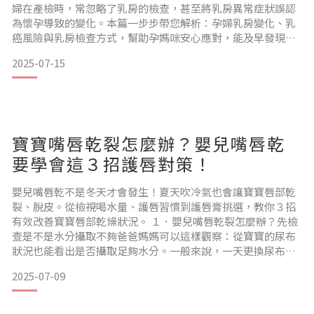
婦在產檢時，常忽略了乳房的檢查，甚至將乳房異常症狀誤認
為懷孕導致的變化。本篇一步步帶您解析：孕婦乳房變化、乳
癌風險與乳房檢查方式，幫助孕媽咪安心應對，能及早發現病
變、及早治療。 孕期乳房為什麼會有變化？根據賴禹儒醫師指
2025-07-15
出「妊娠6～8週就可漸漸感受到乳房脹痛」。懷孕初期開始，
因體內雌激素、黃體素與泌乳素等荷爾蒙的改變會促使乳腺發
育、乳房脹大與乳頭顏色變深，乳腺擴展至腋下，甚至出現副
乳，這也讓
寶寶嘴唇乾裂怎麼辦？嬰兒嘴唇乾
要學會這３招護唇對策！
嬰兒嘴唇乾不是冬天才會發生！夏天吹冷氣也會讓寶寶唇部乾
裂、脫皮。從檢視喝水量、護唇習慣到護唇膏挑選，教你３招
有效改善寶寶唇部乾燥狀況。 １．嬰兒嘴唇乾裂怎麼辦？先檢
查是不是水分攝取不夠爸爸媽媽可以這樣觀察：從寶寶的尿布
狀況也能看出是否攝取足夠水分。一般來說，一天更換尿布約6
次是正常的。如果次數明顯減少，或發現尿液顏色偏黃、氣味
2025-07-09
較重，就有可能是水分攝取不足的徵兆，反之，若一天超過 10
次以上，則可以減少額外水的攝取量。嬰幼兒需要喝多少水？
分齡攝取很重要「四至六個月」：母奶、配方奶水分已足夠提