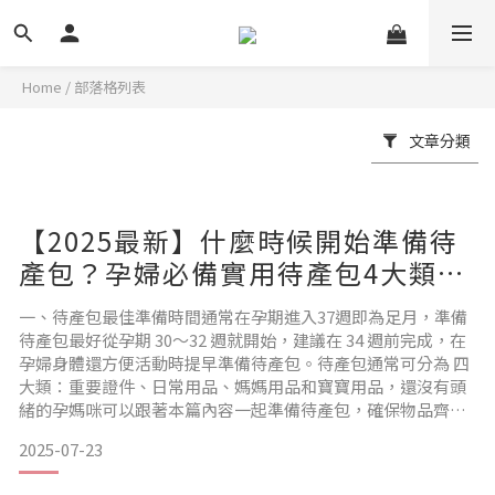
Home
/
部落格列表
文章分類
【2025最新】什麼時候開始準備待
產包？孕婦必備實用待產包4大類準
備清單
一、待產包最佳準備時間通常在孕期進入37週即為足月，準備
待產包最好從孕期 30～32 週就開始，建議在 34 週前完成，在
孕婦身體還方便活動時提早準備待產包。待產包通常可分為 四
大類：重要證件、日常用品、媽媽用品和寶寶用品，還沒有頭
緒的孕媽咪可以跟著本篇內容一起準備待產包，確保物品齊
全！ 二、準備待產包要注意的3大事項✔準備前確認醫院或月子
2025-07-23
中心提供哪些物品待產包準備物品以簡便實用為主，也可以準
備一個登機箱方便移動。建議先向待產醫院以及月子中心確認