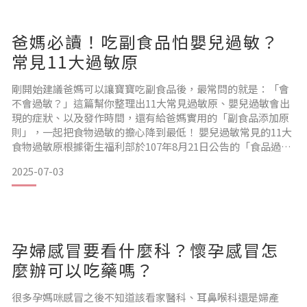
供寶
爸媽必讀！吃副食品怕嬰兒過敏？
常見11大過敏原
剛開始建議爸媽可以讓寶寶吃副食品後，最常問的就是：「會
不會過敏？」這篇幫你整理出11大常見過敏原、嬰兒過敏會出
現的症狀、以及發作時間，還有給爸媽實用的「副食品添加原
則」，一起把食物過敏的擔心降到最低！ 嬰兒過敏常見的11大
食物過敏原根據衛生福利部於107年8月21日公告的「食品過敏
原標示規定」，過敏原強制標示項目有以下11類，在幼兒階段
2025-07-03
最常見的副食品過敏原是牛奶，如果在嬰兒時期就檢查出對牛
奶過敏，恐怕就不能喝，加上嬰幼兒腸胃和免疫系統還在發展
中，吃進某些食物更容易出現不適。 11種常見的高風險過
孕婦感冒要看什麼科？懷孕感冒怎
麼辦可以吃藥嗎？
很多孕媽咪感冒之後不知道該看家醫科、耳鼻喉科還是婦產