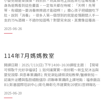
小嬰兒總是東摸摸、西抓抓，玩具掉地上撿起來也往嘴裡塞。
身為爸媽看到這些畫面，一定每天都在吶喊：「天啊！先等
等、有細菌～要消毒擦擦過才能碰啊！」擔心孩子把細菌吃下
肚。說到「消毒」，很多人第一個想到的就是疫情期間人手一
支的75%酒精。不過你知道嗎？對嬰兒來說，其實像這種高濃
度酒精不一定是最安全的選擇，根據《臺大醫院健康電子報》
2025-06-26
內容指出很多家長習慣將玩具或用品先用酒精噴灑消毒後再給
寶寶使用，因為發展中的寶寶常常會把東西放進嘴巴咬，若寶
寶在酒精尚未完全揮發的情況下就接觸到口腔，也會造成誤食
的風險。
1.
114年7月媽媽教室
開課日期：2025/7/13(日) 下午14:00~16:30課程主題： 【現場
可領取千元好孕福袋】1. 如何讓寶寶一夜好眠〜新生兒沐浴與
嬰兒按摩-貝恩專業講師2. 育兒津貼請領須知教學/醫療新知－
認識外泌體與脂肪細胞儲存-訊聯專業講師上課地點：福泰飯店
B1(彰基國際培訓中心)彰化縣彰化市建寶街20號B1官網報名：
點選報名HappyBaby福袋俱樂部【現場可領取千元好孕福袋】
2025-06-20
一本媽媽手冊限領一次 1.請攜帶媽媽手冊 2.領取贈品需全程參
與 3.為確保上課品質，請預先報名4夫妻同行禮：贈送寶寶紗布