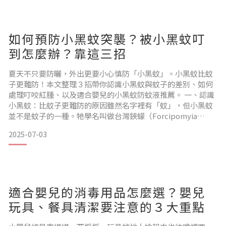
簡佳裕提醒：「1 歲以下的嬰兒，不建議配戴口罩。」大多外
科醫
如何預防小黑蚊突襲？被小黑蚊叮
到怎麼辦？靠這三招
夏天不只要防曬，外出更要小心慎防「小黑蚊」。小黑蚊比蚊
子更難防！本文整理３招帶你認識小黑蚊與蚊子的差別、如何
處理叮咬紅腫、以及適合嬰兒的小黑蚊防蚊液推薦。 一、認識
小黑蚊：比蚊子更難防的原因雖然名字裡有「蚊」，但小黑蚊
並不是蚊子的一種。牠學名叫做台灣鋏蠓（Forcipomyia
taiwana），只有約 1 毫米大小，這種體型比蚊子小甚至也比
2025-07-03
芝麻還小、幾乎無聲無影的昆蟲，比較喜歡在白天出沒，尤其
是在陰涼、潮濕的植物叢附近。 💡與蚊子的５大差別如下
1. 體型更小：幾乎肉眼難以看見2.
適合嬰兒的消毒用品怎麼選？嬰兒
玩具、餐具清潔要注意的３大重點