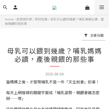
Home
/
部落格列表
/
育兒知識
/
母乳可以餵到幾歲？哺乳媽媽必讀，產
後親餵的那些事
文章分類
母乳可以餵到幾歲？哺乳媽媽
必讀，產後親餵的那些事
2025-06-04
當媽媽之後，才發現哺乳不是一件「天生就會」的事！
每天上網搜尋的關鍵字變成「哺乳姿勢、親餵會痛怎麼
辦……等」