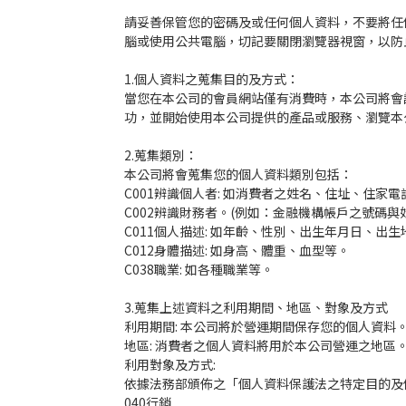
請妥善保管您的密碼及或任何個人資料，不要將任
腦或使用公共電腦，切記要關閉瀏覽器視窗，以防
1.個人資料之蒐集目的及方式：
當您在本公司的會員網站僅有消費時，本公司將會
功，並開始使用本公司提供的產品或服務、瀏覽本
2.蒐集類別：
本公司將會蒐集您的個人資料類別包括：
C001辨識個人者: 如消費者之姓名、住址、住家
C002辨識財務者。(例如：金融機構帳戶之號碼
C011個人描述: 如年齡、性別、出生年月日、出
C012身體描述: 如身高、體重、血型等。
C038職業: 如各種職業等。
3.蒐集上述資料之利用期間、地區、對象及方式
利用期間: 本公司將於營運期間保存您的個人資料
地區: 消費者之個人資料將用於本公司營運之地區
利用對象及方式:
依據法務部頒佈之「個人資料保護法之特定目的及
040行銷