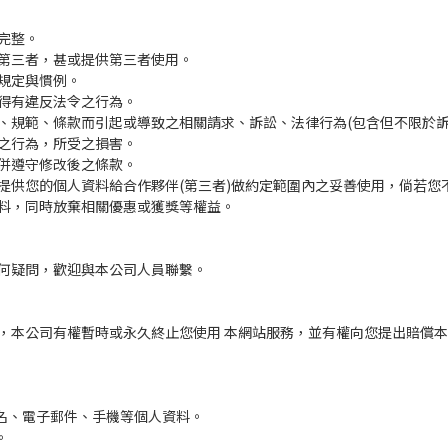
完整。
第三者，甚或提供第三者使用。
規定與慣例。
得有違反法令之行為。
、規範、條款而引起或導致之相關請求、訴訟、法律行為(包含但不限於訴訟
之行為，所受之損害。
併遵守修改後之條款。
提供您的個人資料給合作夥伴(第三者)做約定範圍內之妥善使用，倘若您不
料，同時放棄相關優惠或獲獎等權益。
何疑問，歡迎與本公司人員聯繫。
，本公司有權暫時或永久終止您使用 本網站服務，並有權向您提出賠償
姓名、電子郵件、手機等個人資料。
。