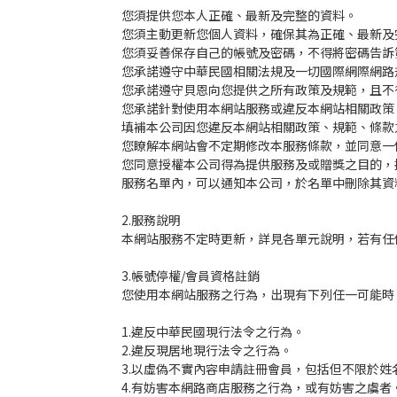
您須提供您本人正確、最新及完整的資料。
您須主動更新您個人資料，確保其為正確、最新及
您須妥善保存自己的帳號及密碼，不得將密碼告訴
您承諾遵守中華民國相關法規及一切國際網際網路
您承諾遵守貝恩向您提供之所有政策及規範，且不
您承諾針對使用本網站服務或違反本網站相關政策
填補本公司因您違反本網站相關政策、規範、條款
您瞭解本網站會不定期修改本服務條款，並同意一
您同意授權本公司得為提供服務及或贈獎之目的，
服務名單內，可以通知本公司，於名單中刪除其資
2.服務說明
本網站服務不定時更新，詳見各單元說明，若有任
3.帳號停權/會員資格註銷
您使用本網站服務之行為，出現有下列任一可能時
1.違反中華民國現行法令之行為。
2.違反現居地現行法令之行為。
3.以虛偽不實內容申請註冊會員，包括但不限於
4.有妨害本網路商店服務之行為，或有妨害之虞者