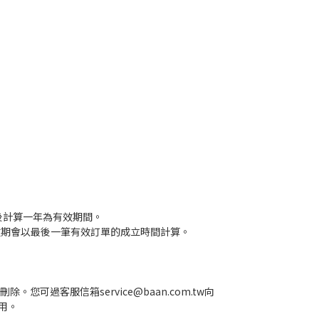
往後計算一年為有效期間。
員效期會以最後一筆有效訂單的成立時間計算。
過客服信箱service@baan.com.tw向
用。