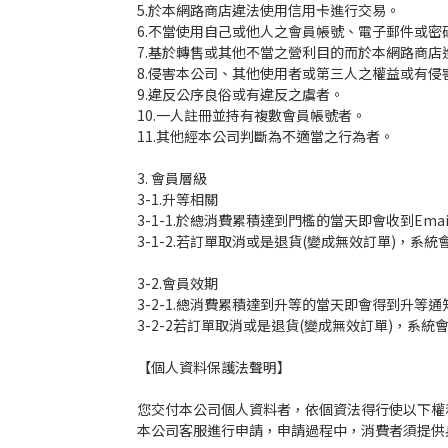
5.於本網路商店違法使用信用卡進行交易。
6.不當使用自己或他人之會員帳號、電子郵件或密
7.基於轉售或其他不當之營利目的而於本網路商店
8.侵害本公司、其他使用者或第三人之權益或有侵
9.違反公序良俗或有違反之虞者。
10.一人註冊並持有複數會員帳號者。
11.其他經本公司判斷為不適當之行為者。
3. 會員層級
3-1.升等相關
3-1-1.於總消費累積達到門檻的當天即會收到Em
3-1-2.若訂單取消或是退貨(變成無效訂單)，
3-2.會員效期
3-2-1.總消費累積達到升等的當天即會得到升
3-2-2若訂單取消或是退貨(變成無效訂單)，
【個人資料保護法聲明】
您交付本公司個人資料者，依個資法得行使以下權利 
本公司客服進行申請，申請過程中，消費者須提供