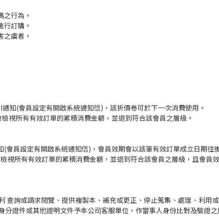
碼之行為。
進行訂購。
害之虞者。
ail通知(會員設定有開啟系統通知信)，該折價卷可於下一次消費使用。
系統會檢視所有有效訂單的累積消費金額，並退到符合該會員之層級。
等通知(會員設定有開啟系統通知信)，會員效期會以該筆有效訂單成立日期
系統會檢視所有有效訂單的累積消費金額，並退到符合該會員之層級，且會
查詢或請求閱覽、提供複製本、補充或更正、停止蒐集、處理、利用或刪除。您可
身分證件或其他證明文件予本公司客服單位，作當事人身份比對及驗證之